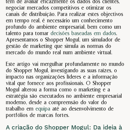
têm de avaliar eficazmente os dados dos clientes,
negociar mercados competitivos e otimizar os
Porq
canais de distribuição. Para realizar estes objectivos
ador
em tempo real, é necessário um conhecimento
Mark
profundo do ambiente empresarial, bem como um
de
talento para tomar
decisões baseadas em dados
.
Cres
Apresentamos o Shopper Mogul, um simulador de
Outubr
9,
gestão de marketing que simula as normas do
2024
mercado do mundo real num ambiente virtual.
Sem
coment
Este artigo vai mergulhar profundamente no mundo
Ler
do Shopper Mogul, investigando as suas raízes, o
Mais
impacto nas organizações líderes e a informação
vital que fornece aos profissionais. O Shopper
Mogul alterou a forma como o marketing e a
Shop
estratégia são executados no ambiente empresarial
Mogu
moderno, desde a compreensão do valor do
estre
trabalho em
equipa
até ao desenvolvimento de
em
portfólios de marcas fortes.
Áfri
Outubr
A criação do Shopper Mogul: Da ideia à
9,