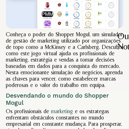
Conheça o poder do Shopper Mogul, um simulador
Out
de gestão de marketing utilizado por organizações
Not
de topo como a McKinsey e a Carlsberg. Descubra
como este jogo virtual ajuda os profissionais de
marketing, estratégia e vendas a tomar decisões
Lide
baseadas em dados para a conquista do mercado.
Estra
Nesta emocionante simulação de negócios, aprenda
do
as chaves para vencer, como estabelecer marcas
Mark
poderosas e o valor do trabalho em equipa.
Março
13,
2025
Desvendando o mundo do Shopper
Sem
Mogul
coment
Os profissionais de
marketing
e os estrategas
Ler
enfrentam obstáculos constantes no mundo
Mais
empresarial em constante mudança. Para prosperar,