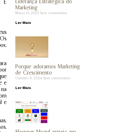
Liderança Estratégica do
? E
Marketing
Março 13, 2025
Sem comentários
Ler Mais
eus
 Os
box
,
ara
Porque adoramos Marketing
por
de Crescimento
que
Outubro 9, 2024
Sem comentários
e e
Ler Mais
 na
com
l e
as,
os,