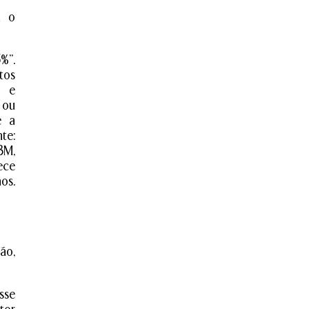
m o
%”.
tos
s e
 ou
e a
te:
3M,
ece
os.
ão,
sse