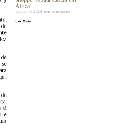
Shopper Mogul estreia em
é a
África
Outubro 9, 2024
Sem comentários
to,
Ler Mais
 de
nte
dez
 de
-se
ara
ui:
 de
ca,
s!,
o e
uar