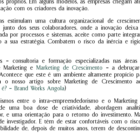
tos próprios. Em alguns modelos, as empresas chegam at
zação com os criadores da inovação.
s estimulam uma cultura organizacional de crescimen
o junto dos seus colaboradores, onde a inovação deixa
da por processos e sistemas, aceite como parte integra
 sua estratégia. Combatem o risco da inércia e rigi
 – consultoria e formação especializadas nas áreas
de Marketing e
Marketing de Crescimento
– a debruçar
Acontece que este é um ambiente altamente propício p
a o nosso artigo sobre Marketing de Crescimento aq
 é? – Brand Works Angola
)
lismos entre o intra-empreendedorismo e o Marketing
e uma boa dose de criatividade, abordagem analíti
r, e uma orientação para o retorno do investimento. Mai
o de investigador. E têm de estar confortáveis com o risc
ilidade de, depois de muitos anos, terem de descontin