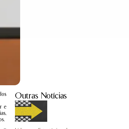
los
Outras Notícias
r e
as,
s.