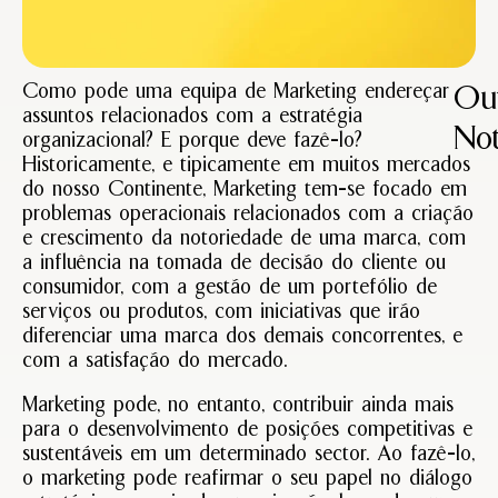
Como pode uma equipa de Marketing endereçar
Out
assuntos relacionados com a estratégia
Not
organizacional? E porque deve fazê-lo?
Historicamente, e tipicamente em muitos mercados
do nosso Continente, Marketing tem-se focado em
Lide
problemas operacionais relacionados com a criação
Estra
e crescimento da notoriedade de uma marca, com
do
a influência na tomada de decisão do cliente ou
Mark
consumidor, com a gestão de um portefólio de
Março
13,
serviços ou produtos, com iniciativas que irão
2025
diferenciar uma marca dos demais concorrentes, e
Sem
coment
com a satisfação do mercado.
Ler
Marketing pode, no entanto, contribuir ainda mais
Mais
para o desenvolvimento de posições competitivas e
sustentáveis em um determinado sector. Ao fazê-lo,
o marketing pode reafirmar o seu papel no diálogo
Porq