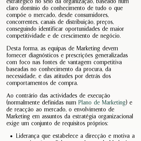
estratégico no seio da organização, baseado num
ador
claro domínio do conhecimento de tudo o que
Mark
compõe o mercado, desde consumidores,
de
concorrentes, canais de distribuição, preços,
Cres
conseguindo identificar oportunidades de maior
Outubr
competitividade e de crescimento de negócio.
9,
2024
Sem
Desta forma, as equipas de Marketing devem
coment
fornecer diagnósticos e prescrições generalizadas
Ler
com foco nas fontes de vantagem competitiva
baseadas no conhecimento da procura, da
Mais
necessidade, e das atitudes por detrás dos
comportamentos de compra.
Shop
Ao contrário das actividades de execução
Mogu
(normalmente definidas num
Plano de Marketing
) e
estre
de reacção ao mercado, o envolvimento de
em
Marketing em assuntos da estratégia organizacional
Áfri
exige um conjunto de requisitos próprios:
Outubr
9,
2024
Liderança que estabelece a direcção e motiva a
Sem