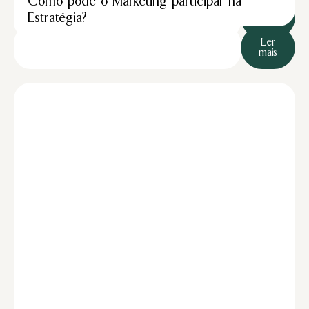
Como pode o Marketing participar na
Ler
Estratégia?
mais
Ler
mais